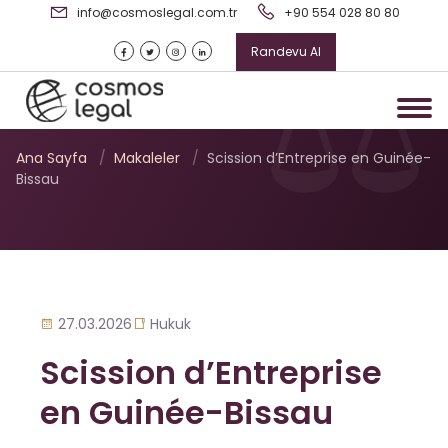
info@cosmoslegal.com.tr
+90 554 028 80 80
Randevu Al
Scission d’Entreprise en
Guinée-Bissau
Ana Sayfa
/
Makaleler
/
Scission d’Entreprise en Guinée-
Bissau
27.03.2026
Hukuk
Scission d’Entreprise
en Guinée-Bissau