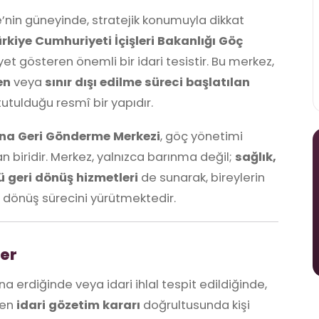
ye’nin güneyinde, stratejik konumuyla dikkat
rkiye Cumhuriyeti İçişleri Bakanlığı Göç
iyet gösteren önemli bir idari tesistir. Bu merkez,
en
veya
sınır dışı edilme süreci başlatılan
tutulduğu resmî bir yapıdır.
na Geri Gönderme Merkezi
, göç yönetimi
 biridir. Merkez, yalnızca barınma değil;
sağlık,
ü geri dönüş hizmetleri
de sunarak, bireylerin
 dönüş sürecini yürütmektedir.
ler
na erdiğinde veya idari ihlal tespit edildiğinde,
len
idari gözetim kararı
doğrultusunda kişi