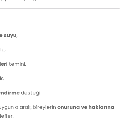
e suyu
,
lü,
eri
temini,
ik
,
endirme
desteği.
ygun olarak, bireylerin
onuruna ve haklarına
efler.