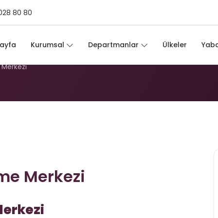
028 80 80
erme Merkezi
ayfa
Kurumsal
Departmanlar
Ülkeler
Yaba
Merkezi
me Merkezi
Merkezi