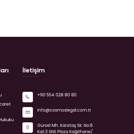
arı
İletişim
u
+90 554 028 80 80
icaret
info@cosmoslegal.com.tr
Hukuku
Gürsel Mh. Karataş Sk. No:6
Kat:3 SNS Plaza Kağıthane/