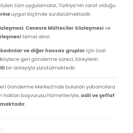
ülen tüm uygulamalar, Türkiye’nin taraf olduğu
rine
uygun biçimde sürdürülmektedir.
özleşmesi
,
Cenevre Mülteciler Sözleşmesi
ve
özleşmesi
temel alınır.
e kadınlar ve diğer hassas gruplar
için özel
Böylece geri gönderme süreci, bireylerin
li
bir anlayışla yürütülmektedir.
Geri Gönderme Merkezi’nde bulunan yabancılara
an hakları başvurusu hizmetleriyle,
adil ve şeffaf
amaktadır.