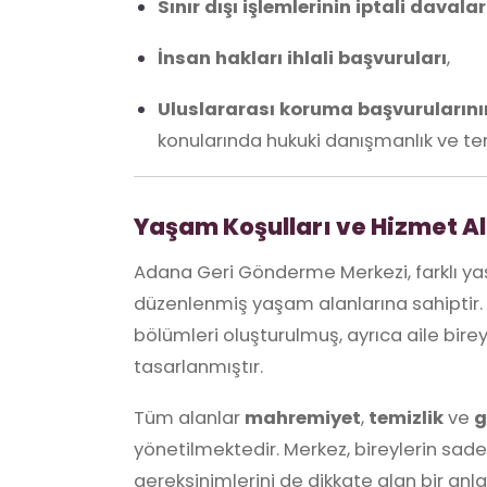
Sınır dışı işlemlerinin iptali davalar
İnsan hakları ihlali başvuruları
,
Uluslararası koruma başvurularını
konularında hukuki danışmanlık ve te
Yaşam Koşulları ve Hizmet Al
Adana Geri Gönderme Merkezi, farklı yaş
düzenlenmiş yaşam alanlarına sahiptir. 
bölümleri oluşturulmuş, ayrıca aile bireyl
tasarlanmıştır.
Tüm alanlar
mahremiyet
,
temizlik
ve
g
yönetilmektedir. Merkez, bireylerin sadece
gereksinimlerini de dikkate alan bir anl