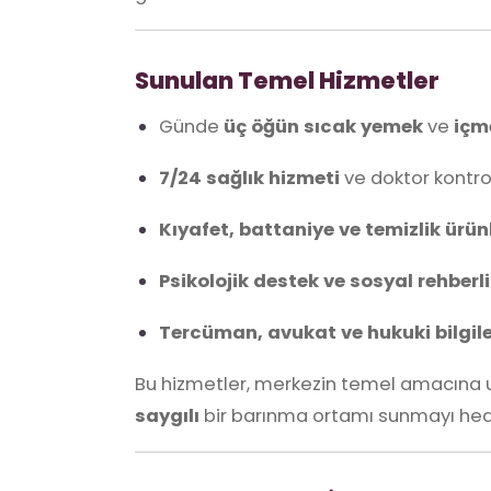
Sunulan Temel Hizmetler
Günde
üç öğün sıcak yemek
ve
içm
7/24 sağlık hizmeti
ve doktor kontro
Kıyafet, battaniye ve temizlik ürünl
Psikolojik destek ve sosyal rehberl
Tercüman, avukat ve hukuki bilgil
Bu hizmetler, merkezin temel amacına u
saygılı
bir barınma ortamı sunmayı hed