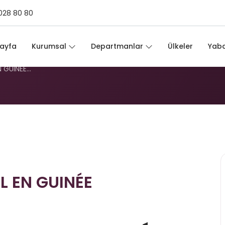
028 80 80
VAIL EN GUINÉE ÉQUATOR
ayfa
Kurumsal
Departmanlar
Ülkeler
Yaba
N GUINÉE…
L EN GUINÉE