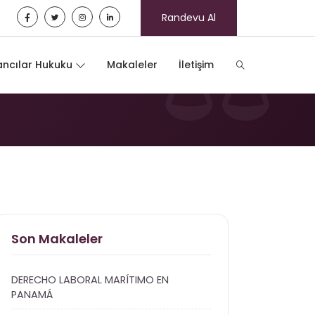
Randevu Al
IALE
ncılar Hukuku
Makaleler
İletişim
Son Makaleler
DERECHO LABORAL MARÍTIMO EN
PANAMÁ