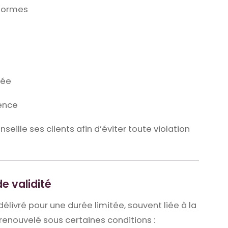
nformes
sée
nence
seille ses clients afin d’éviter toute violation
e validité
élivré pour une durée limitée, souvent liée à la
e renouvelé sous certaines conditions :