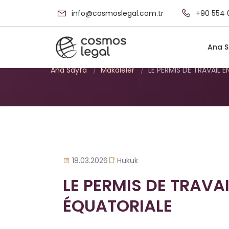
info@cosmoslegal.com.tr
+90 554 
LE PERMIS DE TRA
Ana S
Ana Sayfa
/
Makaleler
/
LE PERMIS DE TRAVAIL E
18.03.2026
Hukuk
LE PERMIS DE TRAVAI
ÉQUATORIALE