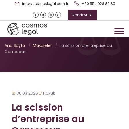
info@cosmoslegal.com.tr
+90 554 028 80 80
Randevu Al
La scission d’entreprise au
Cameroun
Ana Sayfa
/
Makaleler
/
La scission d’entreprise au
Cameroun
30.03.2026
Hukuk
La scission
d’entreprise au