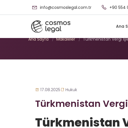
info@cosmoslegal.com.tr
+90 554 
Türkmenistan Verg
Ana S
Ana Sayfa
/
Makaleler
/
Türkmenistan Vergi İşl
17.08.2025
Hukuk
Türkmenistan Vergi 
Türkmenistan V