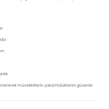
sı
ibi
şim
nlık
öneterek müvekkillerin yükümlülüklerini güvenle