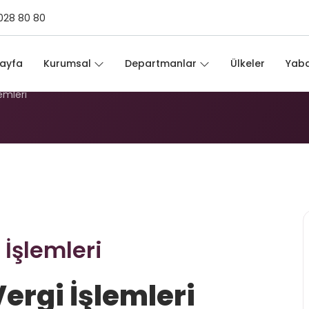
028 80 80
i İşlemleri
ayfa
Kurumsal
Departmanlar
Ülkeler
Yaba
emleri
İşlemleri
ergi İşlemleri