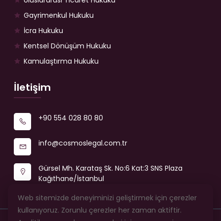
Uluslararası Ticaret Hukuku
Gayrimenkul Hukuku
İcra Hukuku
Kentsel Dönüşüm Hukuku
Kamulaştırma Hukuku
İletişim
+90 554 028 80 80
info@cosmoslegal.com.tr
Gürsel Mh. Karataş Sk. No:6 Kat:3 SNS Plaza
Kağıthane/İstanbul
Web sitemizde deneyiminizi geliştirmek için çerezler
kullanıyoruz. Zorunlu çerezler her zaman aktiftir.