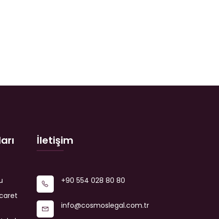
arı
İletişim
u
+90 554 028 80 80
icaret
info@cosmoslegal.com.tr