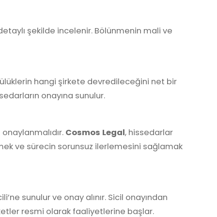
 detaylı şekilde incelenir. Bölünmenin mali ve
lüklerin hangi şirkete devredileceğini net bir
ssedarların onayına sunulur.
a onaylanmalıdır.
Cosmos Legal
, hissedarlar
emek ve sürecin sorunsuz ilerlemesini sağlamak
li’ne sunulur ve onay alınır. Sicil onayından
etler resmi olarak faaliyetlerine başlar.