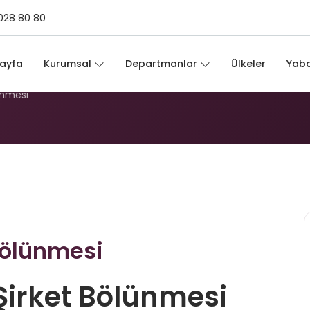
028 80 80
t Bölünmesi
ayfa
Kurumsal
Departmanlar
Ülkeler
Yaba
ünmesi
Bölünmesi
Şirket Bölünmesi