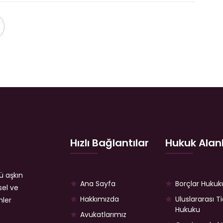
Hızlı Bağlantılar
Hukuk Alanl
ü aşkın
Ana Sayfa
Borçlar Hukuk
sel ve
Hakkımızda
Uluslararası T
mler
Hukuku
Avukatlarımız