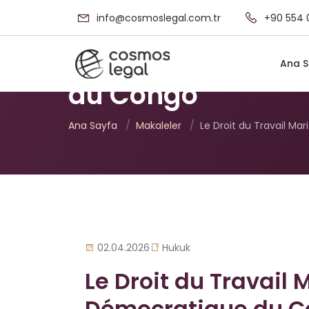
info@cosmoslegal.com.tr
+90 554 
Le Droit du Trava
Ana S
du Congo
Ana Sayfa
/
Makaleler
/
Le Droit du Travail Ma
02.04.2026
Hukuk
Le Droit du Travail
Démocratique du 