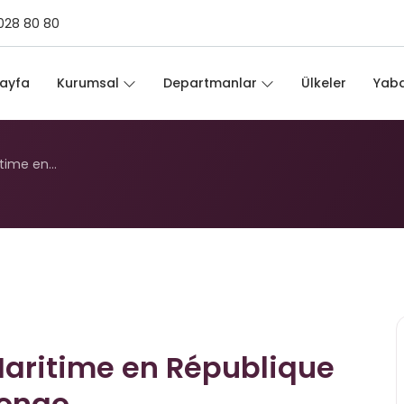
028 80 80
il Maritime en Républi
ayfa
Kurumsal
Departmanlar
Ülkeler
Yaba
ritime en…
 Maritime en République
Congo