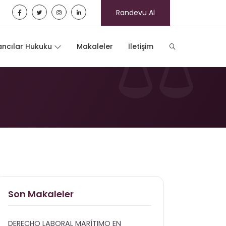
Randevu Al
que Démocratique
ncılar Hukuku
Makaleler
İletişim
Son Makaleler
DERECHO LABORAL MARÍTIMO EN