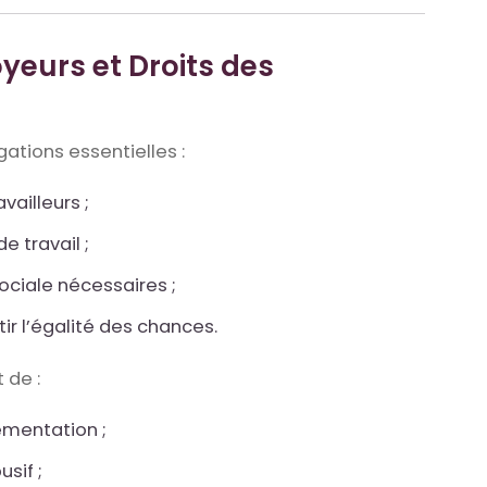
yeurs et Droits des
ations essentielles :
vailleurs ;
e travail ;
sociale nécessaires ;
tir l’égalité des chances.
 de :
ementation ;
sif ;