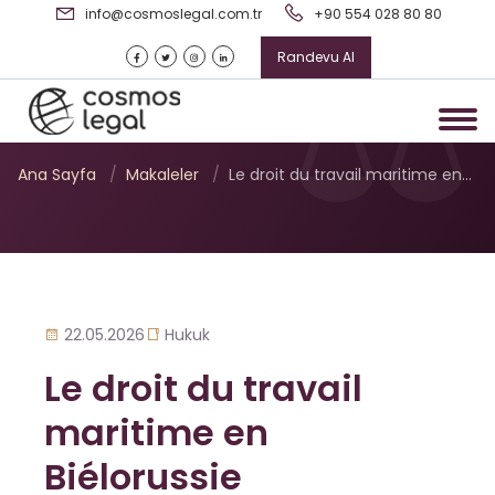
info@cosmoslegal.com.tr
+90 554 028 80 80
Randevu Al
Le droit du travail maritime
en Biélorussie
Ana Sayfa
/
Makaleler
/
Le droit du travail maritime en…
22.05.2026
Hukuk
Le droit du travail
maritime en
Biélorussie