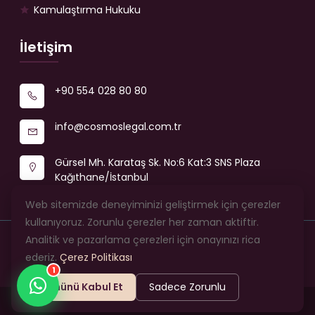
Kamulaştırma Hukuku
İletişim
+90 554 028 80 80
info@cosmoslegal.com.tr
Gürsel Mh. Karataş Sk. No:6 Kat:3 SNS Plaza
Kağıthane/İstanbul
Web sitemizde deneyiminizi geliştirmek için çerezler
kullanıyoruz. Zorunlu çerezler her zaman aktiftir.
Analitik ve pazarlama çerezleri için onayınızı rica
© 2026 Cosmos Legal Hukuk ve Danışmanlık Bürosu —
ederiz.
Çerez Politikası
Tüm hakları saklıdır.
1
Tümünü Kabul Et
Sadece Zorunlu
Web Tasarım
Dijitasyon