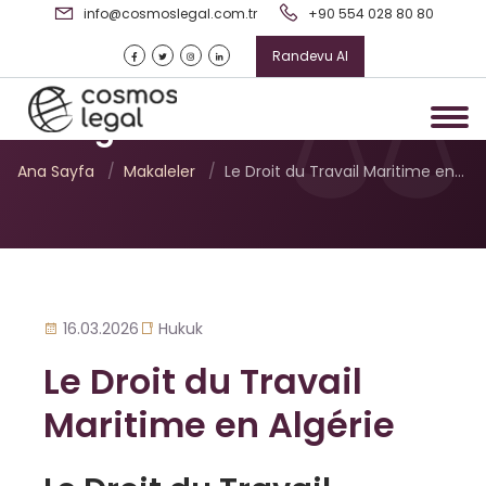
info@cosmoslegal.com.tr
+90 554 028 80 80
Randevu Al
Le Droit du Travail Maritime
en Algérie
Ana Sayfa
/
Makaleler
/
Le Droit du Travail Maritime en…
16.03.2026
Hukuk
Le Droit du Travail
Maritime en Algérie