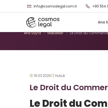
info@cosmoslegal.com.tr
+90 554 
Le Droit du Comme
Ana S
Ana Sayfa
/
Makaleler
/
Le Droit du Commerce
16.03.2026
Hukuk
Le Droit du Commer
Le Droit du Co