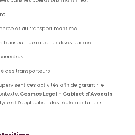
uées dans les opérations maritimes.
t :
mmerce et au transport maritime
 le transport de marchandises par mer
douanières
ité des transporteurs
pervisent ces activités afin de garantir le
ontexte,
Cosmos Legal – Cabinet d’Avocats
alyse et l’application des réglementations