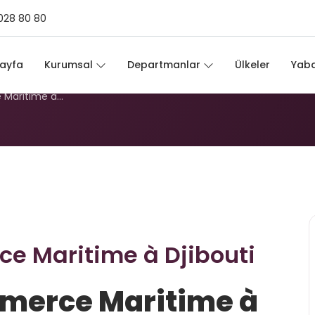
028 80 80
rce Maritime à Djibout
ayfa
Kurumsal
Departmanlar
Ülkeler
Yaba
 Maritime à…
ce Maritime à Djibouti
mmerce Maritime à