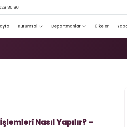
028 80 80
ul
ayfa
Kurumsal
Departmanlar
Ülkeler
Yaba
l
şlemleri Nasıl Yapılır? –