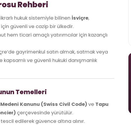
rosu Rehberi
ikrarlı hukuk sistemiyle bilinen
İsviçre
,
in güvenli ve cazip bir ülkedir.
ut hem ticari amaçlı yatırımcılar için kazançlı
içre’de gayrimenkul satın almak, satmak veya
e kapsamlı ve güvenli hukuki danışmanlık
unun Temelleri
e Medeni Kanunu (Swiss Civil Code)
ve
Tapu
oncier)
çerçevesinde yürütülür.
tescil edilerek güvence altına alınır.