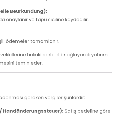
ielle Beurkundung):
 onaylanır ve tapu siciline kaydedilir.
lgili ödemeler tamamlanır.
kkillerine hukuki rehberlik sağlayarak yatırım
emesini temin eder.
ödenmesi gereken vergiler şunlardır:
x / Handänderungssteuer):
Satış bedeline göre