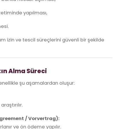
zetiminde yapılması,
esi.
üm izin ve tescil süreçlerini güvenli bir şekilde
tın Alma Süreci
enellikle şu aşamalardan oluşur:
raştırılır.
Agreement / Vorvertrag):
rlanır ve ön ödeme yapılır.