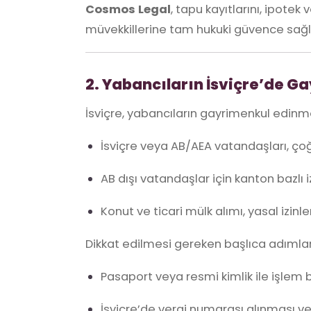
Cosmos Legal
, tapu kayıtlarını, ipotek
müvekkillerine tam hukuki güvence sağl
2. Yabancıların İsviçre’de G
İsviçre, yabancıların gayrimenkul edinmes
İsviçre veya AB/AEA vatandaşları, çoğ
AB dışı vatandaşlar için kanton bazlı i
Konut ve ticari mülk alımı, yasal izi
Dikkat edilmesi gereken başlıca adımlar
Pasaport veya resmi kimlik ile işlem 
İsviçre’de vergi numarası alınması v