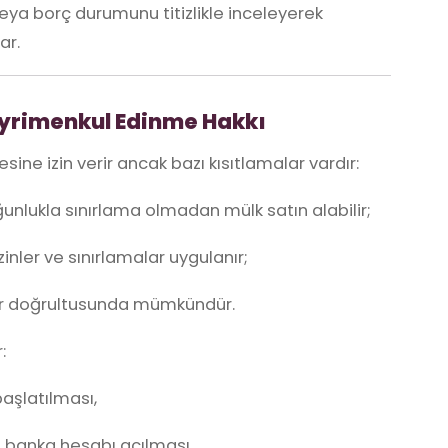
 veya borç durumunu titizlikle inceleyerek
ar.
ayrimenkul Edinme Hakkı
ine izin verir ancak bazı kısıtlamalar vardır:
unlukla sınırlama olmadan mülk satın alabilir;
zinler ve sınırlamalar uygulanır;
nler doğrultusunda mümkündür.
:
başlatılması,
e banka hesabı açılması,