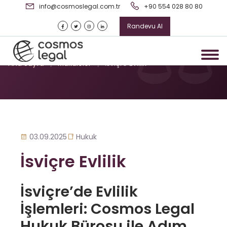
info@cosmoslegal.com.tr
+90 554 028 80 80
Randevu Al
İsviçre Evlilik
Ana Sayfa
/
Makaleler
/
İsviçre Evlilik
03.09.2025
Hukuk
İsviçre Evlilik
İsviçre’de Evlilik
İşlemleri: Cosmos Legal
Hukuk Bürosu ile Adım