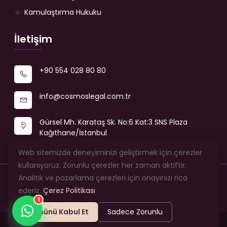
Kamulaştırma Hukuku
İletişim
+90 554 028 80 80
info@cosmoslegal.com.tr
Gürsel Mh. Karataş Sk. No:6 Kat:3 SNS Plaza
Kağıthane/İstanbul
Web sitemizde deneyiminizi geliştirmek için çerezler
kullanıyoruz. Zorunlu çerezler her zaman aktiftir.
Analitik ve pazarlama çerezleri için onayınızı rica
© 2026 Cosmos Legal Hukuk ve Danışmanlık Bürosu —
ederiz.
Çerez Politikası
Tüm hakları saklıdır.
1
Tümünü Kabul Et
Sadece Zorunlu
Web Tasarım
Dijitasyon