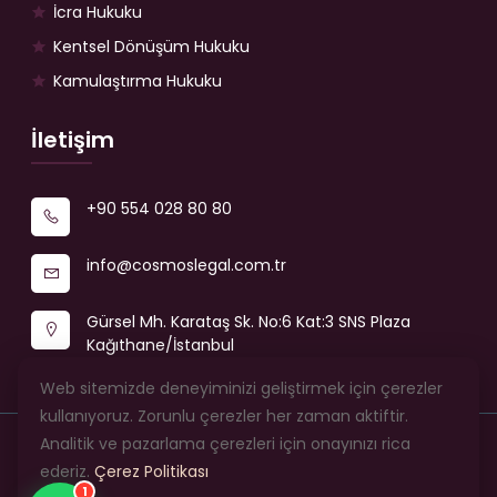
İcra Hukuku
Kentsel Dönüşüm Hukuku
Kamulaştırma Hukuku
İletişim
+90 554 028 80 80
info@cosmoslegal.com.tr
Gürsel Mh. Karataş Sk. No:6 Kat:3 SNS Plaza
Kağıthane/İstanbul
Web sitemizde deneyiminizi geliştirmek için çerezler
kullanıyoruz. Zorunlu çerezler her zaman aktiftir.
Analitik ve pazarlama çerezleri için onayınızı rica
© 2026 Cosmos Legal Hukuk ve Danışmanlık Bürosu —
ederiz.
Çerez Politikası
Tüm hakları saklıdır.
1