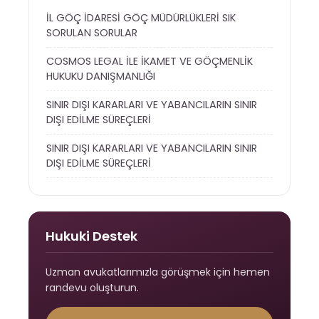
İL GÖÇ İDARESİ GÖÇ MÜDÜRLÜKLERİ SIK
SORULAN SORULAR
COSMOS LEGAL İLE İKAMET VE GÖÇMENLİK
HUKUKU DANIŞMANLIĞI
SINIR DIŞI KARARLARI VE YABANCILARIN SINIR
DIŞI EDİLME SÜREÇLERİ
SINIR DIŞI KARARLARI VE YABANCILARIN SINIR
DIŞI EDİLME SÜREÇLERİ
Hukuki Destek
Uzman avukatlarımızla görüşmek için hemen
randevu oluşturun.