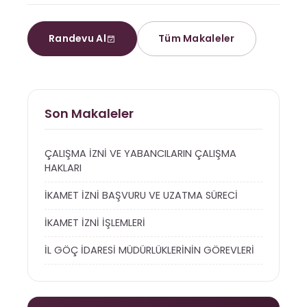
Randevu Al
Tüm Makaleler
Son Makaleler
ÇALIŞMA İZNİ VE YABANCILARIN ÇALIŞMA
HAKLARI
İKAMET İZNİ BAŞVURU VE UZATMA SÜRECİ
İKAMET İZNİ İŞLEMLERİ
İL GÖÇ İDARESİ MÜDÜRLÜKLERİNİN GÖREVLERİ