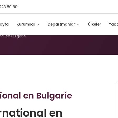
028 80 80
tional en Bulgarie
ayfa
Kurumsal
Departmanlar
Ülkeler
Yaba
al en Bulgarie
onal en Bulgarie
national en