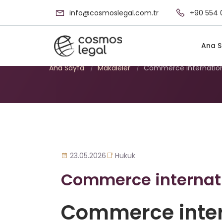
info@cosmoslegal.com.tr
+90 554 
Commerce interna
Ana S
Ana Sayfa
/
Makaleler
/
Commerce internation
23.05.2026
Hukuk
Commerce internati
Commerce inter