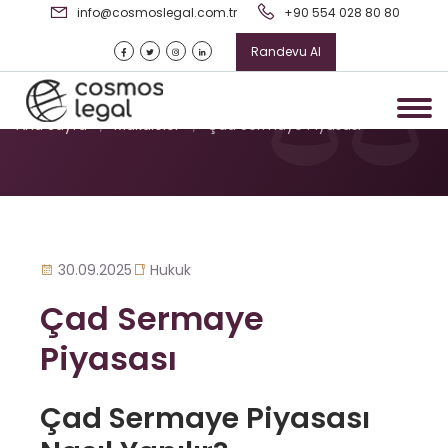
info@cosmoslegal.com.tr
+90 554 028 80 80
Randevu Al
Çad Sermaye Piyasası
Ana Sayfa
/
Makaleler
/
Çad Sermaye Piyasası
30.09.2025
Hukuk
Çad Sermaye
Piyasası
Çad Sermaye Piyasası