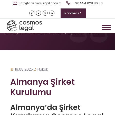
info@cosmoslegal.com.tr
+90 554 028 80 80
Randevu Al
Almanya Şirket Kurulumu
Ana Sayfa
/
Makaleler
/
Almanya Şirket Kurulumu
19.08.2025
Hukuk
Almanya Şirket
Kurulumu
Almanya’da Şirket