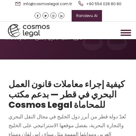
info@cosmoslegal.com.tr
+90 554 028 80 80
Randevu Al
قانون العمل البحري (قطر)
قانون العمل البحري (قطر)
/
Ana Sayfa
كيفية إجراء معاملات قانون العمل
البحري في قطر — بدعم مكتب
Cosmos Legal للمحاماة
تُعدّ دولة قطر من أبرز دول الخليج في مجال النقل البحري
والتجارة البحرية، بفضل موقعها الاستراتيجي على الخليج
العربي وموانئها المهمة مثل ميناء راس لفان وميناء