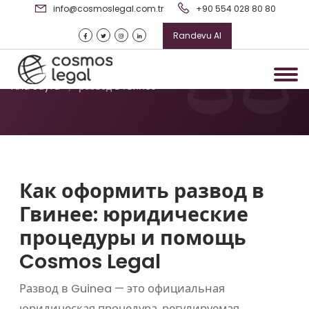
info@cosmoslegal.com.tr
+90 554 028 80 80
Randevu Al
развод в Гвинее
Ana Sayfa
/
развод в Гвинее
Как оформить развод в
Гвинее: юридические
процедуры и помощь
Cosmos Legal
Развод в
Guinea
— это официальная
юридическая процедура, регулируемая