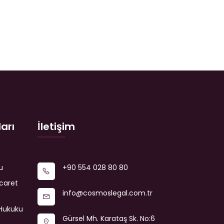
arı
İletişim
u
+90 554 028 80 80
icaret
info@cosmoslegal.com.tr
Hukuku
Gürsel Mh. Karataş Sk. No:6