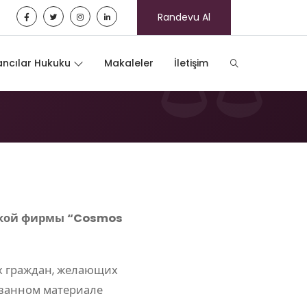
Randevu Al
ncılar Hukuku
Makaleler
İletişim
еской фирмы “Cosmos
х граждан, желающих
ованном материале