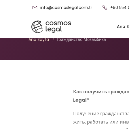
info@cosmoslegal.com.tr
+90 554 
Гражданство Мо
Ana S
Ana Sayfa
/
Гражданство Мозамбика
Как получить гражда
Legal”
Получение гражданств
жить, работать или ин