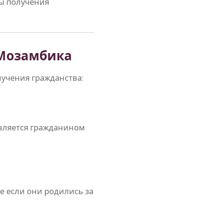
ы получения
 Мозамбика
учения гражданства:
является гражданином
е если они родились за