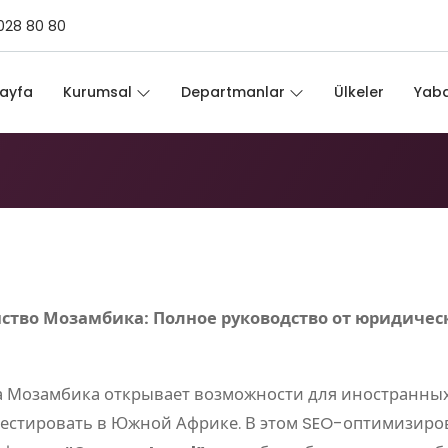
028 80 80
замбика
ayfa
Kurumsal
Departmanlar
Ülkeler
Yaba
нство Мозамбика: Полное руководство от юридич
а Мозамбика открывает возможности для иностранны
вестировать в Южной Африке. В этом SEO-оптимизир