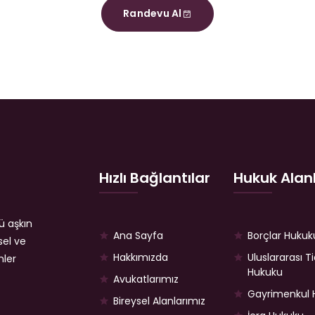
Randevu Al
Hızlı Bağlantılar
Hukuk Alanl
ü aşkın
Ana Sayfa
Borçlar Hukuk
sel ve
Hakkımızda
Uluslararası T
mler
Hukuku
Avukatlarımız
Gayrimenkul 
Bireysel Alanlarımız